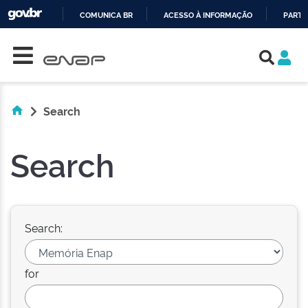
COMUNICA BR
ACESSO À INFORMAÇÃO
PARTI
Skip navigation
IR
PARA
O
CONTEÚDO
Search
Search
Search:
for