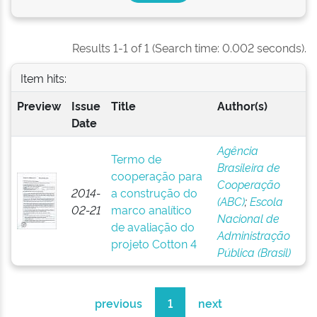
Results 1-1 of 1 (Search time: 0.002 seconds).
Item hits:
Preview
Issue
Title
Author(s)
Date
Agência
Termo de
Brasileira de
cooperação para
Cooperação
2014-
a construção do
(ABC)
;
Escola
02-21
marco analítico
Nacional de
de avaliação do
Administração
projeto Cotton 4
Pública (Brasil)
previous
1
next