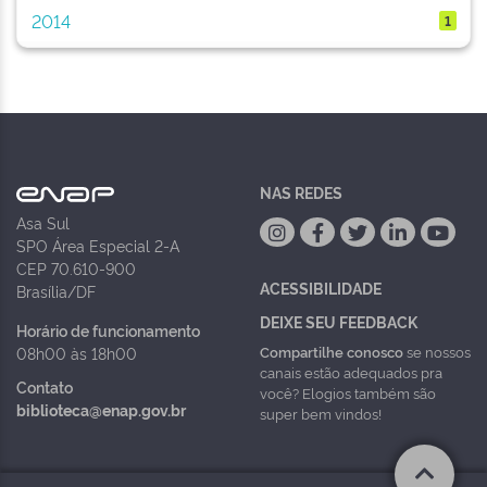
2014
1
NAS REDES
Asa Sul
SPO Área Especial 2-A
CEP 70.610-900
ACESSIBILIDADE
Brasília/DF
DEIXE SEU FEEDBACK
Horário de funcionamento
Compartilhe conosco
se nossos
08h00 às 18h00
canais estão adequados pra
Contato
você? Elogios também são
biblioteca@enap.gov.br
super bem vindos!