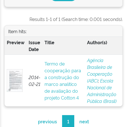
Results 1-1 of 1 (Search time: 0.001 seconds).
Item hits:
Preview
Issue
Title
Author(s)
Date
Agência
Termo de
Brasileira de
cooperação para
Cooperação
2014-
a construção do
(ABC)
;
Escola
02-21
marco analítico
Nacional de
de avaliação do
Administração
projeto Cotton 4
Pública (Brasil)
previous
1
next