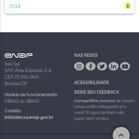
2014
1
NAS REDES
Asa Sul
SPO Área Especial 2-A
CEP 70.610-900
ACESSIBILIDADE
Brasília/DF
DEIXE SEU FEEDBACK
Horário de funcionamento
Compartilhe conosco
se nossos
08h00 às 18h00
canais estão adequados pra
Contato
você? Elogios também são
biblioteca@enap.gov.br
super bem vindos!