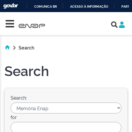
COMUNICA BR
ACESSO À INFORMAÇÃO
PARTI
Skip navigation
IR
PARA
O
CONTEÚDO
Search
Search
Search:
for