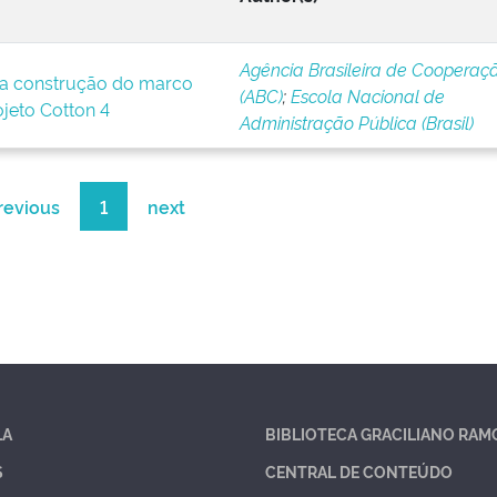
Agência Brasileira de Cooperaç
a construção do marco
(ABC)
;
Escola Nacional de
ojeto Cotton 4
Administração Pública (Brasil)
revious
1
next
LA
BIBLIOTECA GRACILIANO RAM
S
CENTRAL DE CONTEÚDO