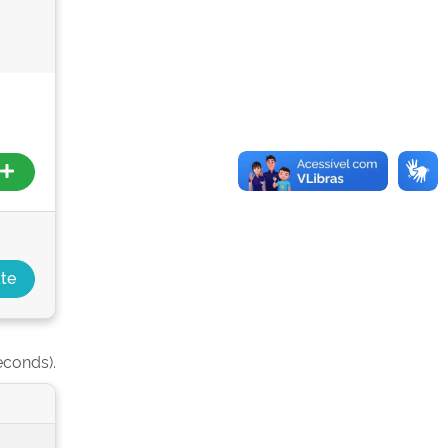
econds).