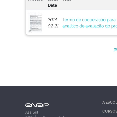
Date
2014-
Termo de cooperação para 
02-21
analítico de avaliação do pr
p
A ESCO
CURSO
Asa Sul