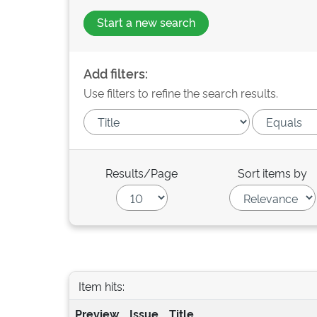
Start a new search
Add filters:
Use filters to refine the search results.
Results/Page
Sort items by
Item hits:
Preview
Issue
Title