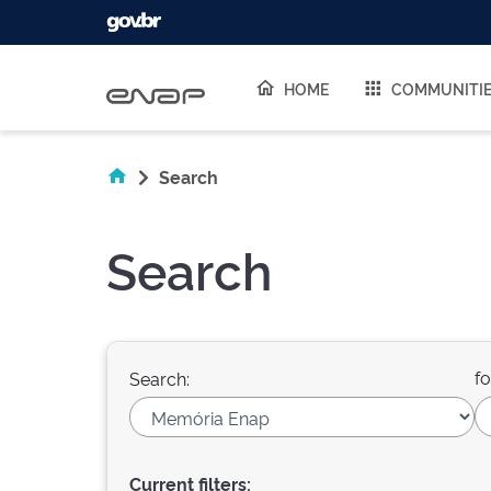
Skip navigation
HOME
COMMUNITI
Search
Search
fo
Search:
Current filters: