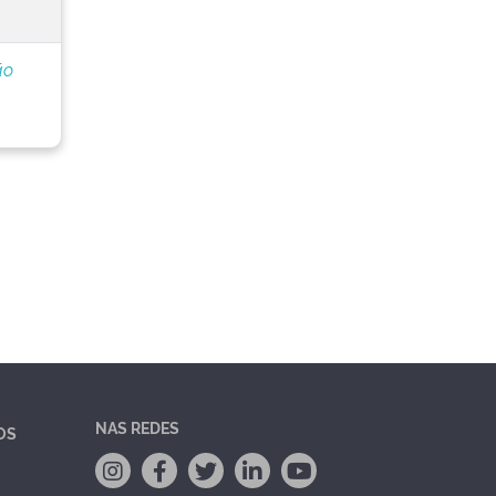
ão
NAS REDES
OS