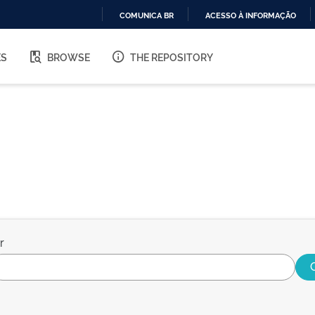
COMUNICA BR
ACESSO À INFORMAÇÃO
IR
PARA
ES
BROWSE
THE REPOSITORY
O
CONTEÚDO
r