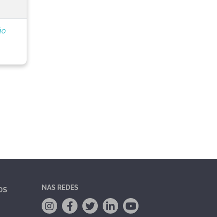
ão
NAS REDES
OS