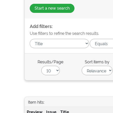
Start a new search
Add filters:
Use filters to refine the search results.
Results/Page
Sort items by
Item hits:
Preview
Issue
Title