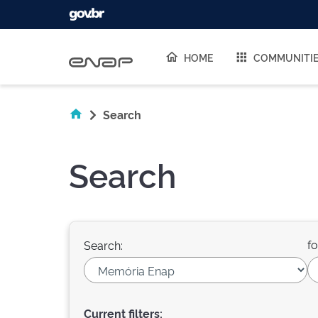
Skip navigation
HOME
COMMUNITI
Search
Search
fo
Search:
Current filters: