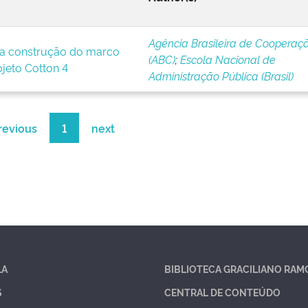
Agência Brasileira de Cooperaç
a construção do marco
(ABC)
;
Escola Nacional de
ojeto Cotton 4
Administração Pública (Brasil)
revious
1
next
LA
BIBLIOTECA GRACILIANO RAM
S
CENTRAL DE CONTEÚDO