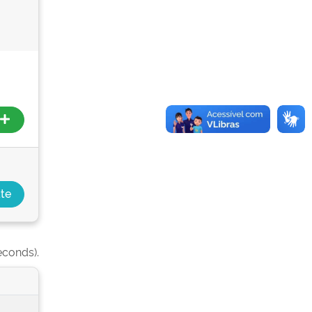
econds).