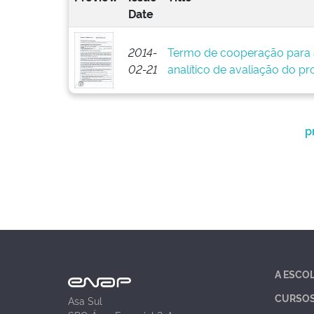
Date
2014-
Termo de cooperação para 
02-21
analítico de avaliação do pr
p
A ESCO
CURSO
Asa Sul