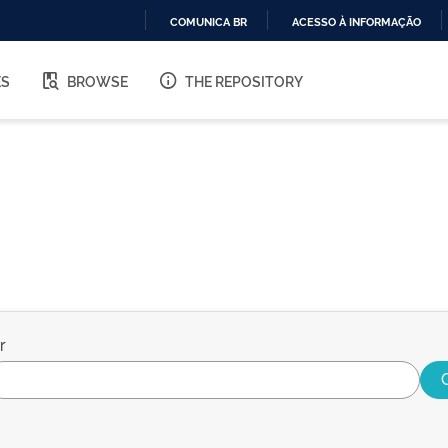
COMUNICA BR
ACESSO À INFORMAÇÃO
IR
PARA
ES
BROWSE
THE REPOSITORY
O
CONTEÚDO
r