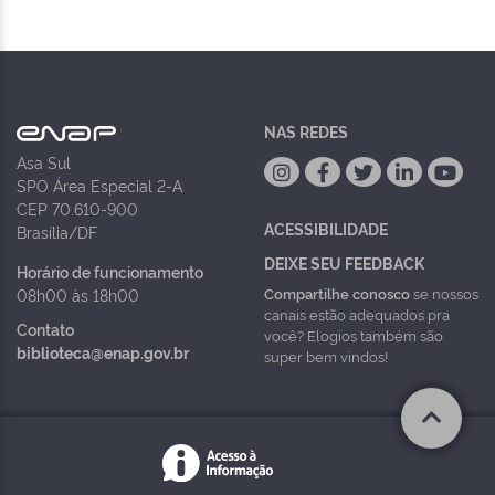
NAS REDES
Asa Sul
SPO Área Especial 2-A
CEP 70.610-900
ACESSIBILIDADE
Brasília/DF
DEIXE SEU FEEDBACK
Horário de funcionamento
Compartilhe conosco
se nossos
08h00 às 18h00
canais estão adequados pra
Contato
você? Elogios também são
biblioteca@enap.gov.br
super bem vindos!