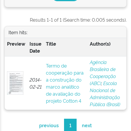
Results 1-1 of 1 (Search time: 0.005 seconds).
Item hits:
Preview
Issue
Title
Author(s)
Date
Agência
Termo de
Brasileira de
cooperação para
Cooperação
2014-
a construção do
(ABC)
;
Escola
02-21
marco analítico
Nacional de
de avaliação do
Administração
projeto Cotton 4
Pública (Brasil)
previous
1
next