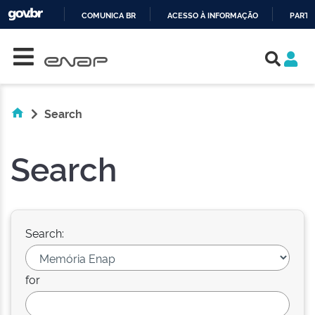
COMUNICA BR
ACESSO À INFORMAÇÃO
PARTI
Skip navigation
IR
PARA
O
CONTEÚDO
Search
Search
Search:
for