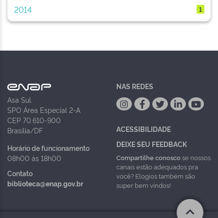
2014
1
NAS REDES
Asa Sul
SPO Área Especial 2-A
CEP 70.610-900
ACESSIBILIDADE
Brasília/DF
DEIXE SEU FEEDBACK
Horário de funcionamento
Compartilhe conosco
se nossos
08h00 às 18h00
canais estão adequados pra
Contato
você? Elogios também são
biblioteca@enap.gov.br
super bem vindos!