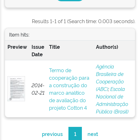
Results 1-1 of 1 (Search time: 0.003 seconds).
Item hits:
Preview
Issue
Title
Author(s)
Date
Agência
Termo de
Brasileira de
cooperação para
Cooperação
2014-
a construção do
(ABC)
;
Escola
02-21
marco analítico
Nacional de
de avaliação do
Administração
projeto Cotton 4
Pública (Brasil)
previous
1
next