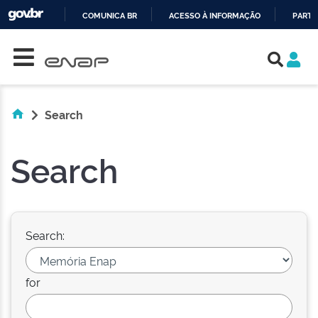
COMUNICA BR
ACESSO À INFORMAÇÃO
PARTI
Skip navigation
IR
PARA
O
CONTEÚDO
Search
Search
Search:
for