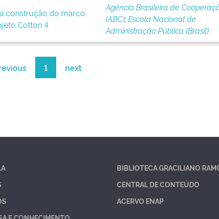
Agência Brasileira de Cooperaç
a construção do marco
(ABC)
;
Escola Nacional de
ojeto Cotton 4
Administração Pública (Brasil)
revious
1
next
LA
BIBLIOTECA GRACILIANO RAM
S
CENTRAL DE CONTEÚDO
OS
ACERVO ENAP
SA E CONHECIMENTO