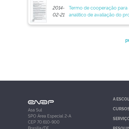
2014-
Termo de cooperação para 
02-21
analítico de avaliação do pr
p
A ESCO
CURSO
Asa Sul
SPO Área Especial 2-A
SERVIÇ
CEP 70.610-900
Brasília/DF
PESQUI