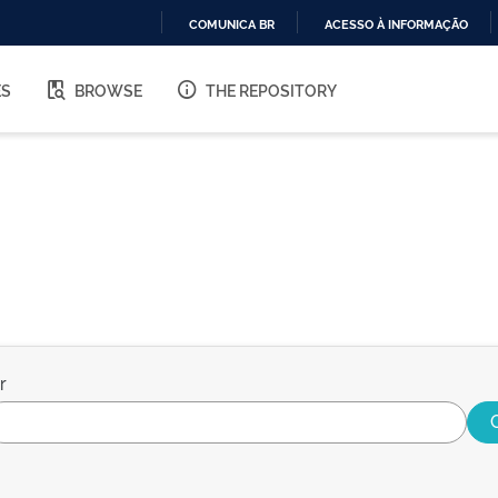
COMUNICA BR
ACESSO À INFORMAÇÃO
IR
PARA
ES
BROWSE
THE REPOSITORY
O
CONTEÚDO
r