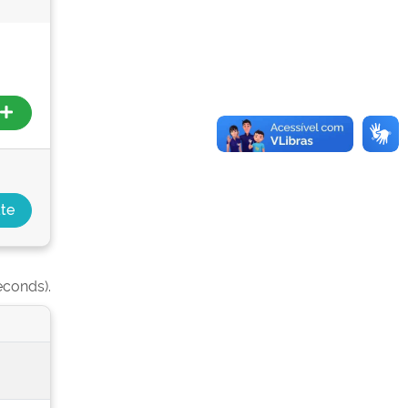
econds).