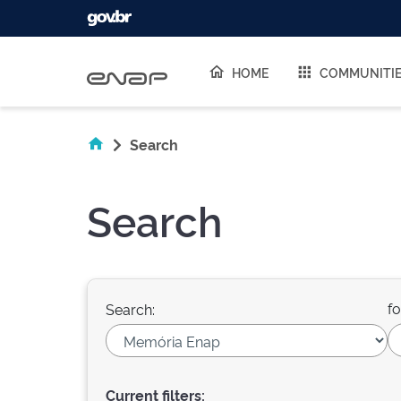
Skip navigation
HOME
COMMUNITI
Search
Search
fo
Search:
Current filters: