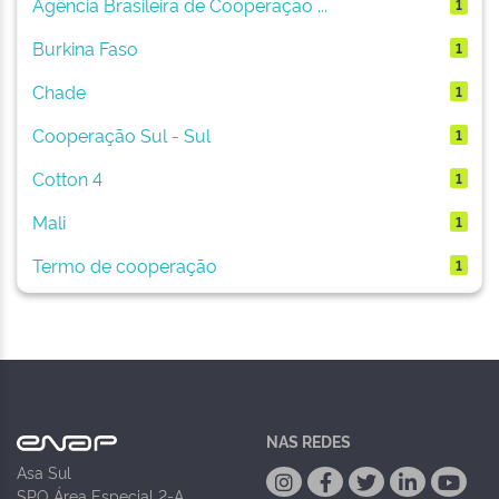
Agência Brasileira de Cooperação ...
1
Burkina Faso
1
Chade
1
Cooperação Sul - Sul
1
Cotton 4
1
Mali
1
Termo de cooperação
1
NAS REDES
Asa Sul
SPO Área Especial 2-A