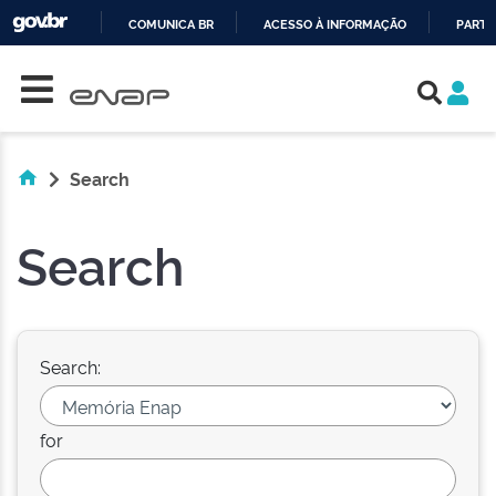
COMUNICA BR
ACESSO À INFORMAÇÃO
PARTI
Skip navigation
IR
PARA
O
CONTEÚDO
Search
Search
Search:
for