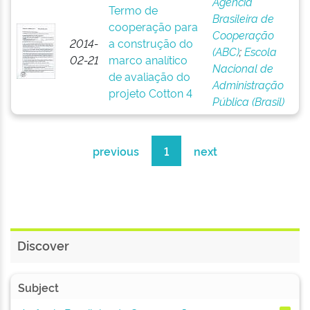
Agência
Termo de
Brasileira de
cooperação para
Cooperação
2014-
a construção do
(ABC)
;
Escola
02-21
marco analítico
Nacional de
de avaliação do
Administração
projeto Cotton 4
Pública (Brasil)
previous
1
next
Discover
Subject