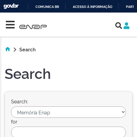
COMUNICA BR
ACESSO À INFORMAÇÃO
PARTI
Skip navigation
IR
PARA
O
CONTEÚDO
Search
Search
Search:
for