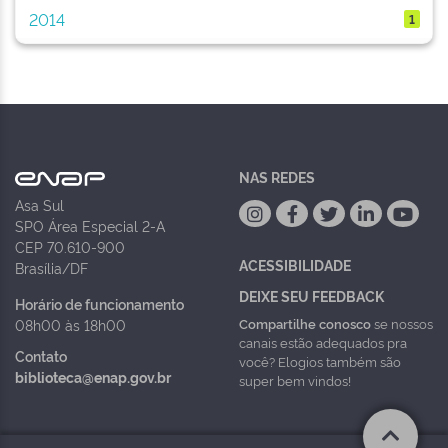
2014
1
NAS REDES
Asa Sul
SPO Área Especial 2-A
CEP 70.610-900
ACESSIBILIDADE
Brasília/DF
DEIXE SEU FEEDBACK
Horário de funcionamento
Compartilhe conosco
se nossos
08h00 às 18h00
canais estão adequados pra
Contato
você? Elogios também são
biblioteca@enap.gov.br
super bem vindos!