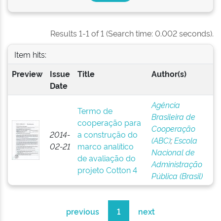
Results 1-1 of 1 (Search time: 0.002 seconds).
Item hits:
Preview
Issue
Title
Author(s)
Date
Agência
Termo de
Brasileira de
cooperação para
Cooperação
2014-
a construção do
(ABC)
;
Escola
02-21
marco analítico
Nacional de
de avaliação do
Administração
projeto Cotton 4
Pública (Brasil)
previous
1
next