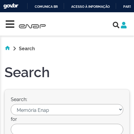
COMUNICA BR
ACESSO À INFORMAÇÃO
PARTI
Skip navigation
IR
PARA
O
CONTEÚDO
Search
Search
Search:
for