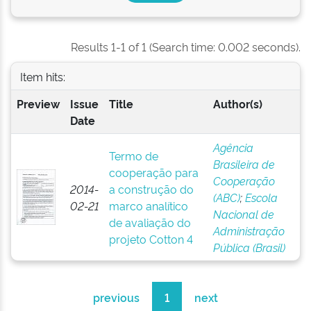
Results 1-1 of 1 (Search time: 0.002 seconds).
Item hits:
Preview
Issue
Title
Author(s)
Date
Agência
Termo de
Brasileira de
cooperação para
Cooperação
2014-
a construção do
(ABC)
;
Escola
02-21
marco analítico
Nacional de
de avaliação do
Administração
projeto Cotton 4
Pública (Brasil)
previous
1
next