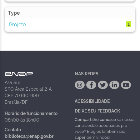
Type
Projeto
1
NAS REDES
Asa Sul
SPO Área Especial 2-A
CEP 70.610-900
ACESSIBILIDADE
Brasília/DF
DEIXE SEU FEEDBACK
Horário de funcionamento
Compartilhe conosco
se nossos
08h00 às 18h00
canais estão adequados pra
Contato
você? Elogios também são
biblioteca@enap.gov.br
super bem vindos!