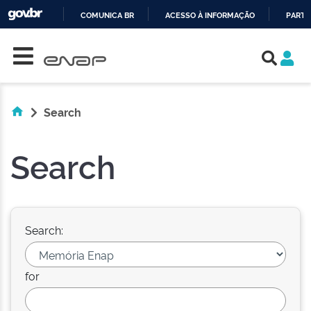
COMUNICA BR
ACESSO À INFORMAÇÃO
PARTI
Skip navigation
IR
PARA
O
CONTEÚDO
Search
Search
Search:
for