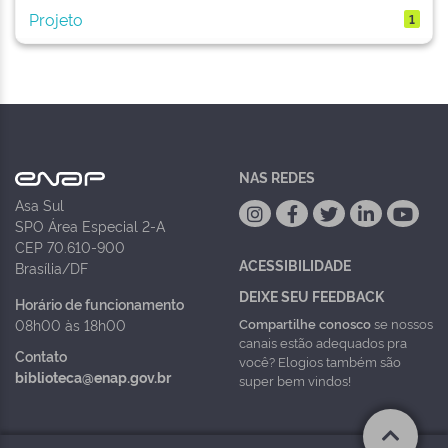
Projeto
1
NAS REDES
Asa Sul
SPO Área Especial 2-A
CEP 70.610-900
ACESSIBILIDADE
Brasília/DF
DEIXE SEU FEEDBACK
Horário de funcionamento
Compartilhe conosco
se nossos
08h00 às 18h00
canais estão adequados pra
Contato
você? Elogios também são
biblioteca@enap.gov.br
super bem vindos!