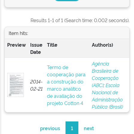
Results 1-1 of 1 (Search time: 0.002 seconds).
Item hits:
Preview
Issue
Title
Author(s)
Date
Agência
Termo de
Brasileira de
cooperação para
Cooperação
2014-
a construção do
(ABC)
;
Escola
02-21
marco analítico
Nacional de
de avaliação do
Administração
projeto Cotton 4
Pública (Brasil)
previous
1
next