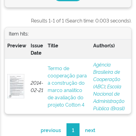
Results 1-1 of 1 (Search time: 0.003 seconds).
Item hits:
Preview
Issue
Title
Author(s)
Date
Agência
Termo de
Brasileira de
cooperação para
Cooperação
2014-
a construção do
(ABC)
;
Escola
02-21
marco analítico
Nacional de
de avaliação do
Administração
projeto Cotton 4
Pública (Brasil)
previous
1
next