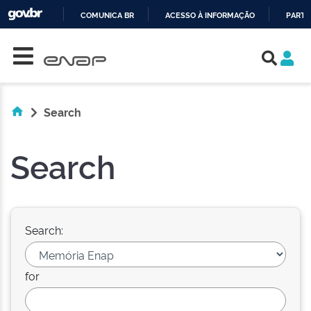
COMUNICA BR
ACESSO À INFORMAÇÃO
PARTI
Skip navigation
IR
PARA
O
CONTEÚDO
Search
Search
Search:
for