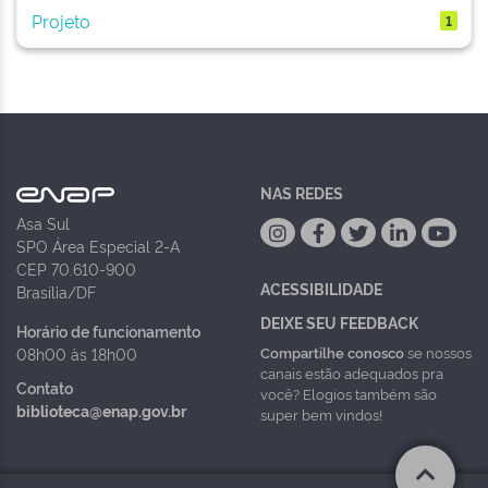
Projeto
1
NAS REDES
Asa Sul
SPO Área Especial 2-A
CEP 70.610-900
ACESSIBILIDADE
Brasília/DF
DEIXE SEU FEEDBACK
Horário de funcionamento
Compartilhe conosco
se nossos
08h00 às 18h00
canais estão adequados pra
Contato
você? Elogios também são
biblioteca@enap.gov.br
super bem vindos!