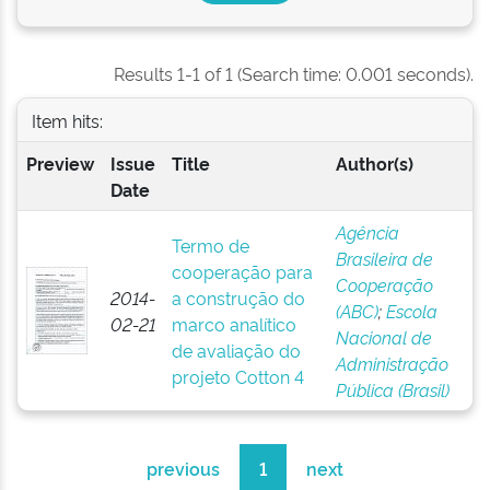
Results 1-1 of 1 (Search time: 0.001 seconds).
Item hits:
Preview
Issue
Title
Author(s)
Date
Agência
Termo de
Brasileira de
cooperação para
Cooperação
2014-
a construção do
(ABC)
;
Escola
02-21
marco analítico
Nacional de
de avaliação do
Administração
projeto Cotton 4
Pública (Brasil)
previous
1
next