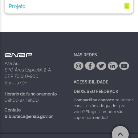
Projeto
1
NAS REDES
Asa Sul
SPO Área Especial 2-A
CEP 70.610-900
ACESSIBILIDADE
Brasília/DF
DEIXE SEU FEEDBACK
Horário de funcionamento
Compartilhe conosco
se nossos
08h00 às 18h00
canais estão adequados pra
Contato
você? Elogios também são
biblioteca@enap.gov.br
super bem vindos!