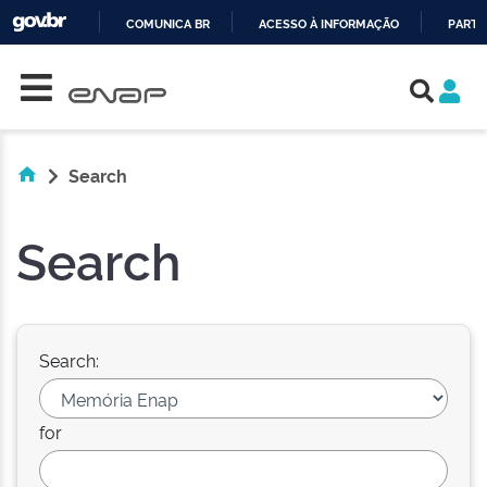
COMUNICA BR
ACESSO À INFORMAÇÃO
PARTI
Skip navigation
IR
PARA
O
CONTEÚDO
Search
Search
Search:
for