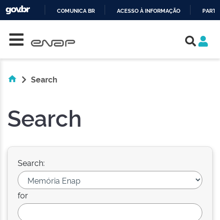
COMUNICA BR
ACESSO À INFORMAÇÃO
PARTI
Skip navigation
IR
PARA
O
CONTEÚDO
Search
Search
Search:
for