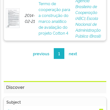
Agência
Termo de
Brasileira de
cooperação para
Cooperação
2014-
a construção do
(ABC)
;
Escola
02-21
marco analítico
Nacional de
de avaliação do
Administração
projeto Cotton 4
Pública (Brasil)
previous
1
next
Discover
Subject