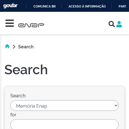
COMUNICA BR
ACESSO À INFORMAÇÃO
PARTI
Skip navigation
IR
PARA
O
CONTEÚDO
Search
Search
Search:
for