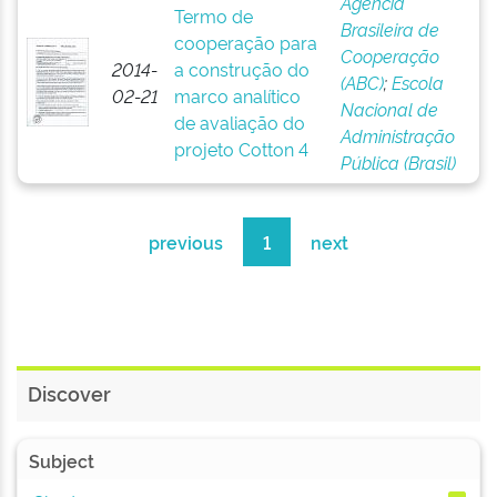
Agência
Termo de
Brasileira de
cooperação para
Cooperação
2014-
a construção do
(ABC)
;
Escola
02-21
marco analítico
Nacional de
de avaliação do
Administração
projeto Cotton 4
Pública (Brasil)
previous
1
next
Discover
Subject