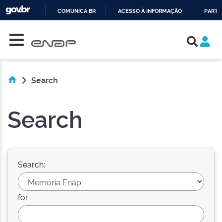
COMUNICA BR
ACESSO À INFORMAÇÃO
PARTI
Skip navigation
IR
PARA
O
CONTEÚDO
Search
Search
Search:
for