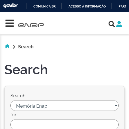
COMUNICA BR
ACESSO À INFORMAÇÃO
PARTI
Skip navigation
IR
PARA
O
CONTEÚDO
Search
Search
Search:
for