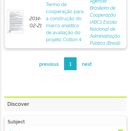
Agência
Termo de
Brasileira de
cooperação para
Cooperação
2014-
a construção do
(ABC)
;
Escola
02-21
marco analítico
Nacional de
de avaliação do
Administração
projeto Cotton 4
Pública (Brasil)
previous
1
next
Discover
Subject