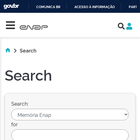
COMUNICA BR
ACESSO À INFORMAÇÃO
PARTI
Skip navigation
IR
PARA
O
CONTEÚDO
Search
Search
Search:
for