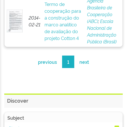
Agência
Termo de
Brasileira de
cooperação para
Cooperação
2014-
a construção do
(ABC)
;
Escola
02-21
marco analítico
Nacional de
de avaliação do
Administração
projeto Cotton 4
Pública (Brasil)
previous
1
next
Discover
Subject