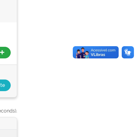
econds).