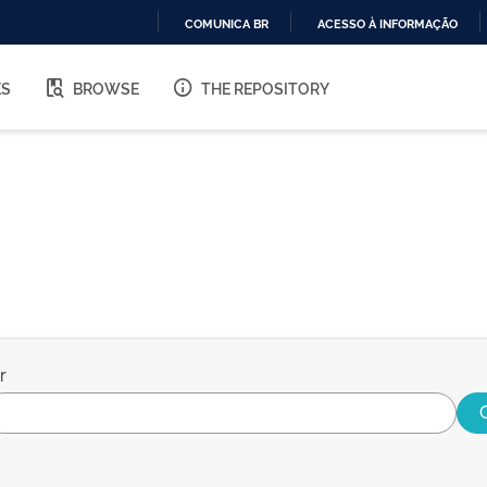
COMUNICA BR
ACESSO À INFORMAÇÃO
IR
PARA
ES
BROWSE
THE REPOSITORY
O
CONTEÚDO
r