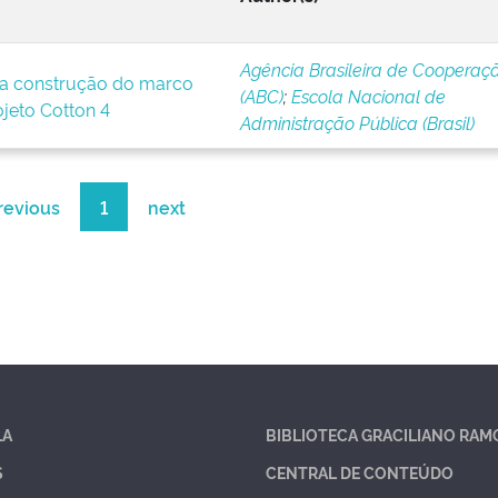
Agência Brasileira de Cooperaç
a construção do marco
(ABC)
;
Escola Nacional de
ojeto Cotton 4
Administração Pública (Brasil)
revious
1
next
LA
BIBLIOTECA GRACILIANO RAM
S
CENTRAL DE CONTEÚDO