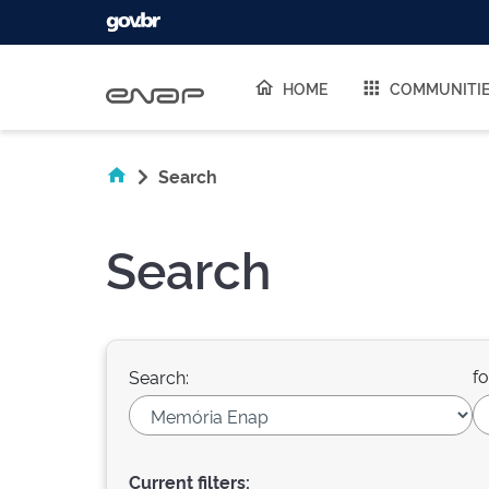
Skip navigation
HOME
COMMUNITI
Search
Search
fo
Search:
Current filters: