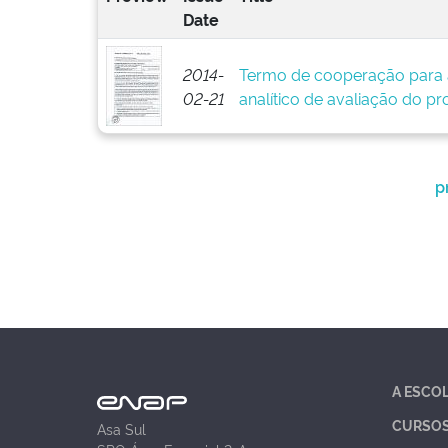
Date
2014-
Termo de cooperação para 
02-21
analítico de avaliação do pr
p
A ESCO
CURSO
Asa Sul