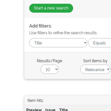
Start a new search
Add filters:
Use filters to refine the search results.
Results/Page
Sort items by
Item hits:
Preview
Issue
Title