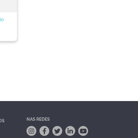
ão
NAS REDES
OS