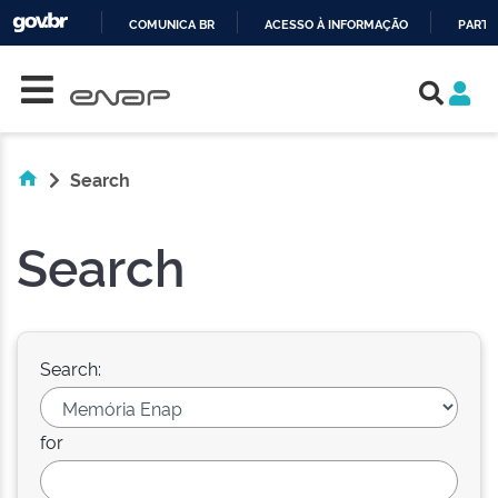
COMUNICA BR
ACESSO À INFORMAÇÃO
PARTI
Skip navigation
IR
PARA
O
CONTEÚDO
Search
Search
Search:
for