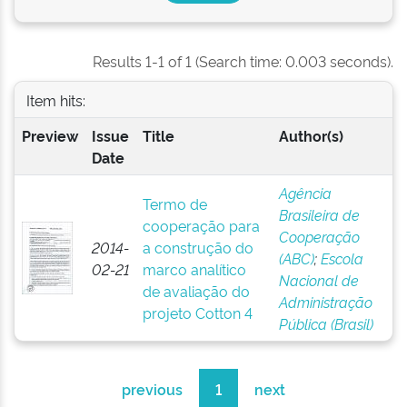
Results 1-1 of 1 (Search time: 0.003 seconds).
Item hits:
Preview
Issue
Title
Author(s)
Date
Agência
Termo de
Brasileira de
cooperação para
Cooperação
2014-
a construção do
(ABC)
;
Escola
02-21
marco analítico
Nacional de
de avaliação do
Administração
projeto Cotton 4
Pública (Brasil)
previous
1
next