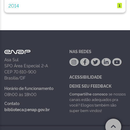
2014
1
NAS REDES
Asa Sul
SPO Área Especial 2-A
CEP 70.610-900
ACESSIBILIDADE
Brasília/DF
DEIXE SEU FEEDBACK
Horário de funcionamento
Compartilhe conosco
se nossos
08h00 às 18h00
canais estão adequados pra
Contato
você? Elogios também são
biblioteca@enap.gov.br
super bem vindos!