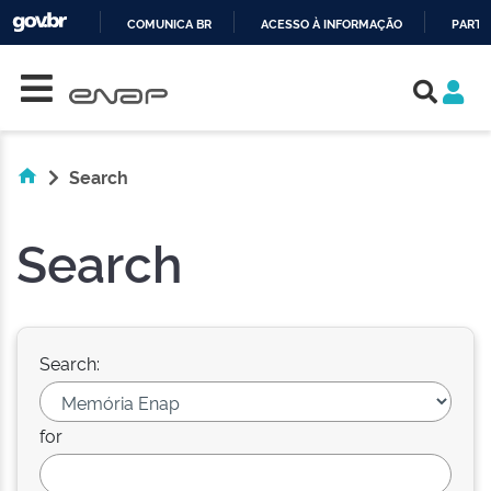
COMUNICA BR
ACESSO À INFORMAÇÃO
PARTI
Skip navigation
IR
PARA
O
CONTEÚDO
Search
Search
Search:
for