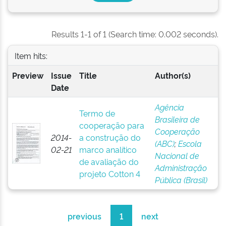
Results 1-1 of 1 (Search time: 0.002 seconds).
Item hits:
Preview
Issue
Title
Author(s)
Date
Agência
Termo de
Brasileira de
cooperação para
Cooperação
2014-
a construção do
(ABC)
;
Escola
02-21
marco analítico
Nacional de
de avaliação do
Administração
projeto Cotton 4
Pública (Brasil)
previous
1
next