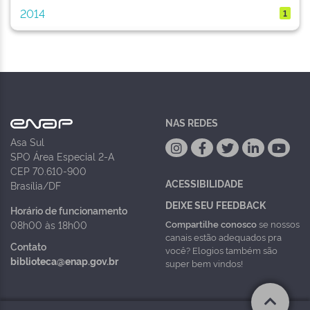
2014
1
NAS REDES
Asa Sul
SPO Área Especial 2-A
CEP 70.610-900
ACESSIBILIDADE
Brasília/DF
DEIXE SEU FEEDBACK
Horário de funcionamento
Compartilhe conosco
se nossos
08h00 às 18h00
canais estão adequados pra
Contato
você? Elogios também são
biblioteca@enap.gov.br
super bem vindos!