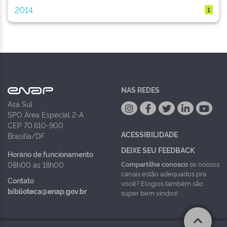
2014
1
NAS REDES
Asa Sul
SPO Área Especial 2-A
CEP 70.610-900
ACESSIBILIDADE
Brasília/DF
DEIXE SEU FEEDBACK
Horário de funcionamento
Compartilhe conosco
se nossos
08h00 às 18h00
canais estão adequados pra
Contato
você? Elogios também são
biblioteca@enap.gov.br
super bem vindos!