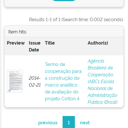
Results 1-1 of 1 (Search time: 0.002 seconds).
Item hits:
Preview
Issue
Title
Author(s)
Date
Agência
Termo de
Brasileira de
cooperação para
Cooperação
2014-
a construção do
(ABC)
;
Escola
02-21
marco analítico
Nacional de
de avaliação do
Administração
projeto Cotton 4
Pública (Brasil)
previous
1
next