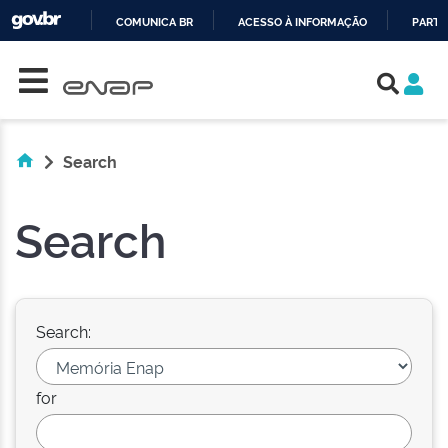
COMUNICA BR
ACESSO À INFORMAÇÃO
PARTI
Skip navigation
IR
PARA
O
CONTEÚDO
Search
Search
Search:
for