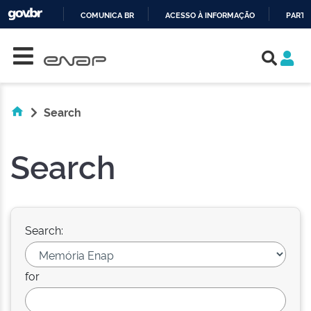
COMUNICA BR
ACESSO À INFORMAÇÃO
PARTI
Skip navigation
IR
PARA
O
CONTEÚDO
Search
Search
Search:
for