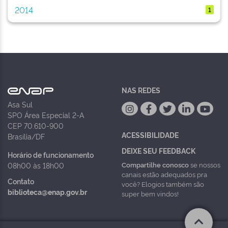
2014
1
NAS REDES
Asa Sul
SPO Área Especial 2-A
CEP 70.610-900
ACESSIBILIDADE
Brasília/DF
DEIXE SEU FEEDBACK
Horário de funcionamento
Compartilhe conosco
se nossos
08h00 às 18h00
canais estão adequados pra
Contato
você? Elogios também são
biblioteca@enap.gov.br
super bem vindos!