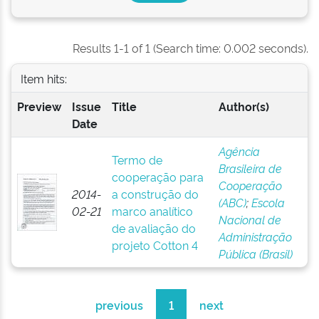
Results 1-1 of 1 (Search time: 0.002 seconds).
Item hits:
Preview
Issue
Title
Author(s)
Date
Agência
Termo de
Brasileira de
cooperação para
Cooperação
2014-
a construção do
(ABC)
;
Escola
02-21
marco analítico
Nacional de
de avaliação do
Administração
projeto Cotton 4
Pública (Brasil)
previous
1
next