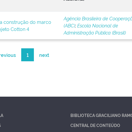
Agência Brasileira de Cooperaç
a construção do marco
(ABC)
;
Escola Nacional de
ojeto Cotton 4
Administração Pública (Brasil)
revious
1
next
LA
BIBLIOTECA GRACILIANO RAM
S
CENTRAL DE CONTEÚDO