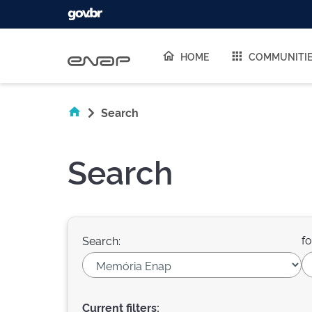
Skip navigation
HOME
COMMUNITI
Search
Search
fo
Search:
Current filters: