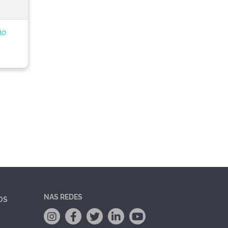
ão
NAS REDES
OS