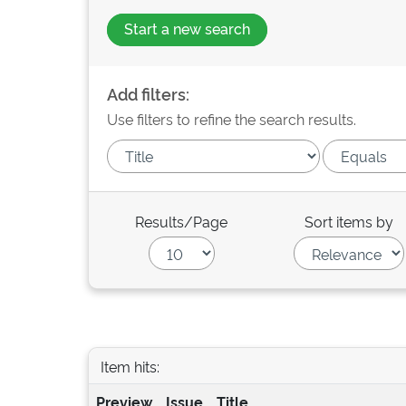
Start a new search
Add filters:
Use filters to refine the search results.
Results/Page
Sort items by
Item hits:
Preview
Issue
Title