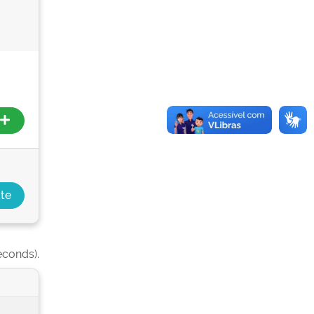
econds).