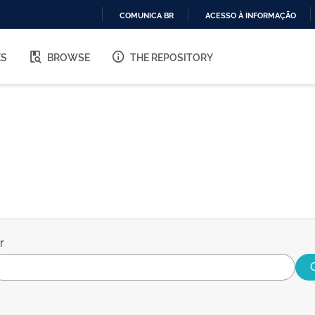
COMUNICA BR
ACESSO À INFORMAÇÃO
IR
PARA
ES
BROWSE
THE REPOSITORY
O
CONTEÚDO
r