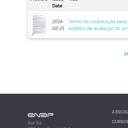
Date
2014-
Termo de cooperação para 
02-21
analítico de avaliação do pr
p
A ESCO
CURSO
Asa Sul