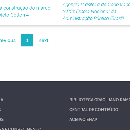
Agência Brasileira de Cooperaç
a construção do marco
(ABC)
;
Escola Nacional de
ojeto Cotton 4
Administração Pública (Brasil)
revious
1
next
LA
BIBLIOTECA GRACILIANO RAM
S
CENTRAL DE CONTEÚDO
OS
ACERVO ENAP
SA E CONHECIMENTO