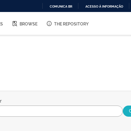
COMUNICA BR
ACESSO À INFORMAÇÃO
IR
PARA
ES
BROWSE
THE REPOSITORY
O
CONTEÚDO
r