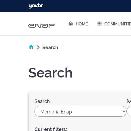
Skip navigation
HOME
COMMUNITI
Search
Search
fo
Search:
Current filters: