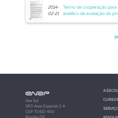
2014-
Termo de cooperação para 
02-21
analítico de avaliação do pr
p
A ESCO
CURSO
Asa Sul
SPO Área Especial 2-A
SERVIÇ
CEP 70.610-900
Brasília/DF
PESQUI