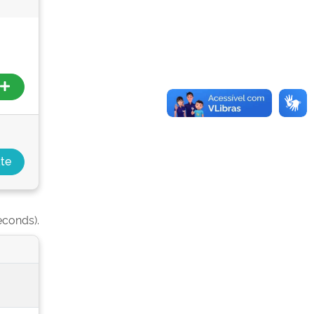
econds).