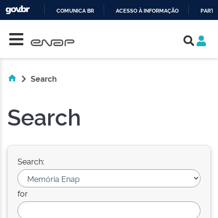
COMUNICA BR
ACESSO À INFORMAÇÃO
PARTI
Skip navigation
IR
PARA
O
CONTEÚDO
Search
Search
Search:
for