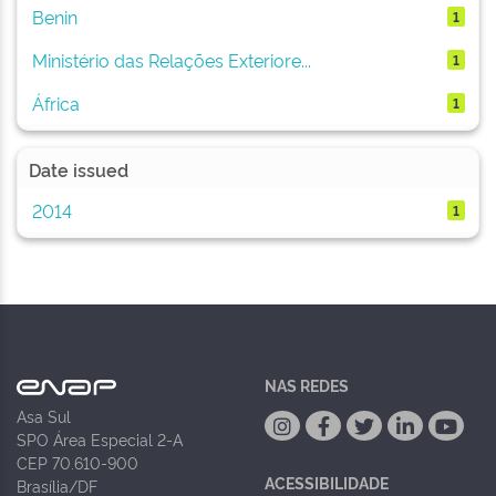
Benin
1
Ministério das Relações Exteriore...
1
África
1
Date issued
2014
1
NAS REDES
Asa Sul
SPO Área Especial 2-A
CEP 70.610-900
ACESSIBILIDADE
Brasília/DF