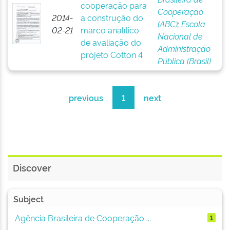
cooperação para
Cooperação
2014-
a construção do
(ABC)
;
Escola
02-21
marco analítico
Nacional de
de avaliação do
Administração
projeto Cotton 4
Pública (Brasil)
previous
1
next
Discover
Subject
Agência Brasileira de Cooperação ...
1