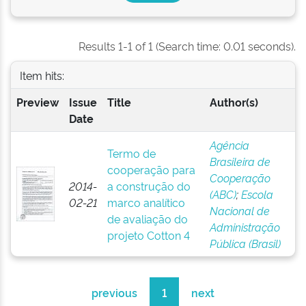
Results 1-1 of 1 (Search time: 0.01 seconds).
Item hits:
Preview
Issue
Title
Author(s)
Date
Agência
Termo de
Brasileira de
cooperação para
Cooperação
2014-
a construção do
(ABC)
;
Escola
02-21
marco analítico
Nacional de
de avaliação do
Administração
projeto Cotton 4
Pública (Brasil)
previous
1
next