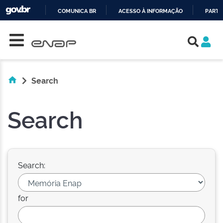
COMUNICA BR
ACESSO À INFORMAÇÃO
PARTI
Skip navigation
IR
PARA
O
CONTEÚDO
Search
Search
Search:
for