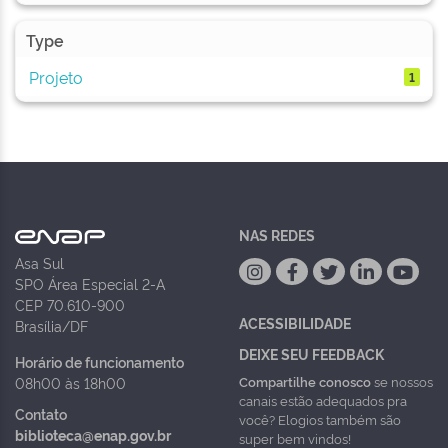
Type
Projeto
1
NAS REDES
Asa Sul
SPO Área Especial 2-A
CEP 70.610-900
ACESSIBILIDADE
Brasília/DF
DEIXE SEU FEEDBACK
Horário de funcionamento
Compartilhe conosco
se nossos
08h00 às 18h00
canais estão adequados pra
Contato
você? Elogios também são
biblioteca@enap.gov.br
super bem vindos!