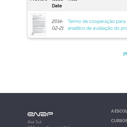
Date
2014-
Termo de cooperação para 
02-21
analítico de avaliação do pr
p
A ESCO
CURSO
Asa Sul