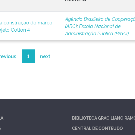
Agência Brasileira de Cooperaç
a construção do marco
(ABC)
;
Escola Nacional de
ojeto Cotton 4
Administração Pública (Brasil)
revious
1
next
LA
BIBLIOTECA GRACILIANO RAM
S
CENTRAL DE CONTEÚDO