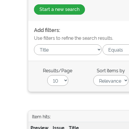
Start a new search
Add filters:
Use filters to refine the search results.
Results/Page
Sort items by
Item hits:
Preview
Issue
Title