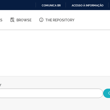
COMUNICA BR
ACESSO À INFORMAÇÃO
IR
PARA
ES
BROWSE
THE REPOSITORY
O
CONTEÚDO
r