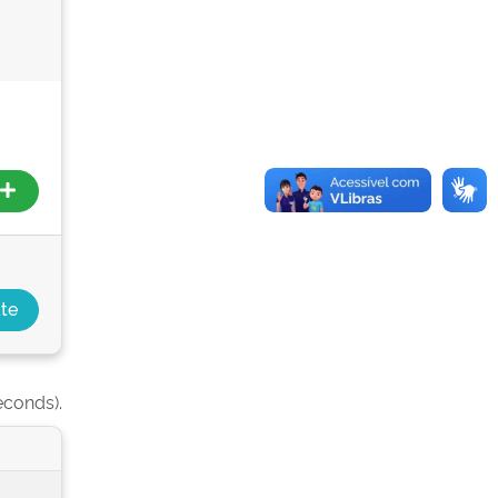
econds).