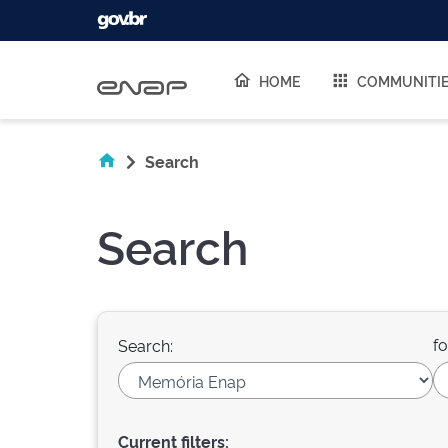
Skip navigation
HOME
COMMUNITI
Search
Search
fo
Search:
Current filters: