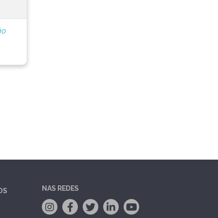
ão
NAS REDES
OS