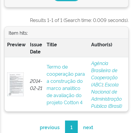
Results 1-1 of 1 (Search time: 0.009 seconds).
Item hits:
Preview
Issue
Title
Author(s)
Date
Agência
Termo de
Brasileira de
cooperação para
Cooperação
2014-
a construção do
(ABC)
;
Escola
02-21
marco analítico
Nacional de
de avaliação do
Administração
projeto Cotton 4
Pública (Brasil)
previous
1
next