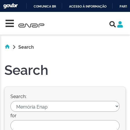
COMUNICA BR
ACESSO À INFORMAÇÃO
PARTI
Skip navigation
IR
PARA
O
CONTEÚDO
Search
Search
Search:
for