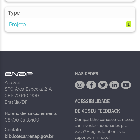
Type
Projeto
1
NAS REDES
Asa Sul
SPO Área Especial 2-A
CEP 70.610-900
ACESSIBILIDADE
Brasília/DF
DEIXE SEU FEEDBACK
Horário de funcionamento
Compartilhe conosco
se nossos
08h00 às 18h00
canais estão adequados pra
Contato
você? Elogios também são
biblioteca@enap.gov.br
super bem vindos!