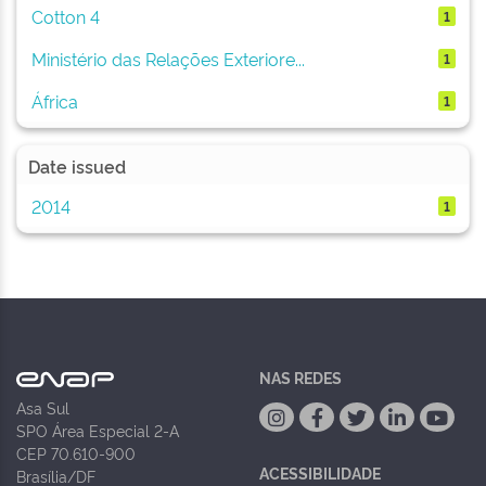
Cotton 4
1
Ministério das Relações Exteriore...
1
África
1
Date issued
2014
1
NAS REDES
Asa Sul
SPO Área Especial 2-A
CEP 70.610-900
ACESSIBILIDADE
Brasília/DF