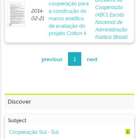
cooperação para
Cooperação
2014-
a construção do
(ABC)
;
Escola
02-21
marco analítico
Nacional de
de avaliação do
Administração
projeto Cotton 4
Pública (Brasil)
previous
1
next
Discover
Subject
Cooperação Sul - Sul
1