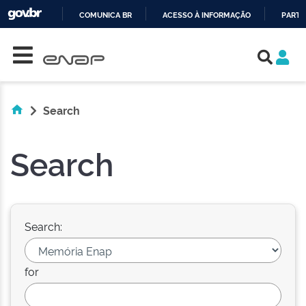
COMUNICA BR
ACESSO À INFORMAÇÃO
PARTI
Skip navigation
IR
PARA
O
CONTEÚDO
Search
Search
Search:
for