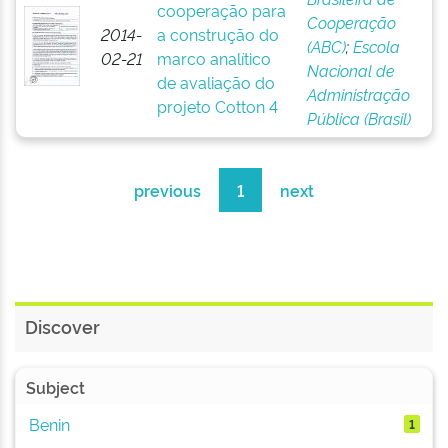
cooperação para
Cooperação
2014-
a construção do
(ABC)
;
Escola
02-21
marco analítico
Nacional de
de avaliação do
Administração
projeto Cotton 4
Pública (Brasil)
previous
1
next
Discover
Subject
Benin
1