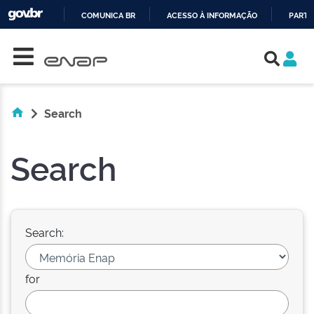
COMUNICA BR
ACESSO À INFORMAÇÃO
PARTI
Skip navigation
IR
PARA
O
CONTEÚDO
Search
Search
Search:
for