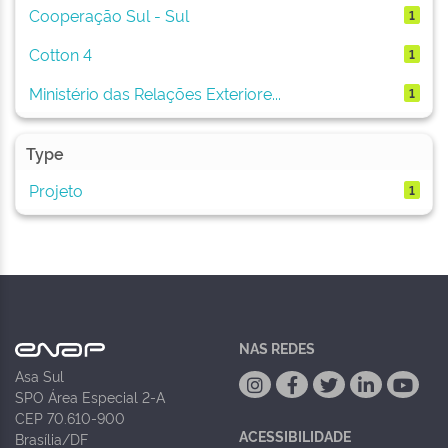
Cooperação Sul - Sul
1
Cotton 4
1
Ministério das Relações Exteriore...
1
Type
Projeto
1
NAS REDES
Asa Sul
SPO Área Especial 2-A
CEP 70.610-900
ACESSIBILIDADE
Brasília/DF