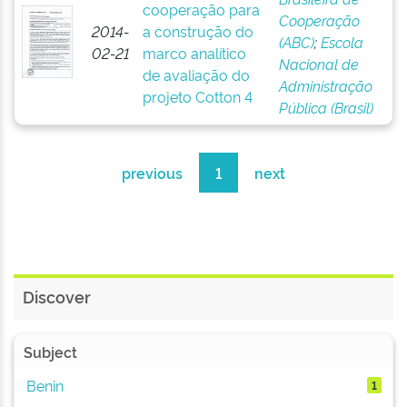
cooperação para
Cooperação
2014-
a construção do
(ABC)
;
Escola
02-21
marco analítico
Nacional de
de avaliação do
Administração
projeto Cotton 4
Pública (Brasil)
previous
1
next
Discover
Subject
Benin
1