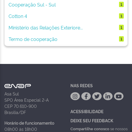
Cooperação Sul - Sul
1
Cotton 4
1
Ministério das Relações Exteriore...
1
Termo de cooperação
1
NAS REDES
Asa Sul
SPO Área Especial 2-A
CEP 70.610-900
ACESSIBILIDADE
Brasília/DF
DEIXE SEU FEEDBACK
Horário de funcionamento
Compartilhe conosco
se nossos
08h00 às 18h00