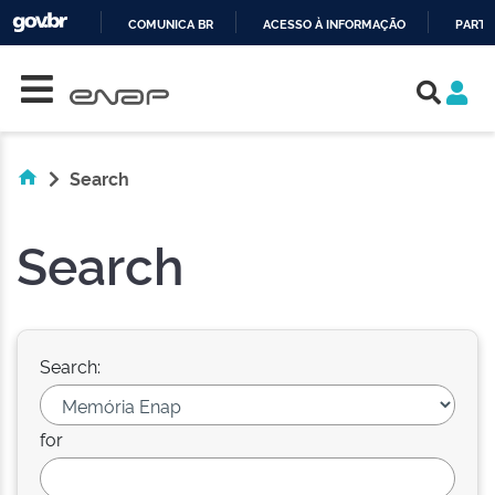
COMUNICA BR
ACESSO À INFORMAÇÃO
PARTI
Skip navigation
IR
PARA
O
CONTEÚDO
Search
Search
Search:
for