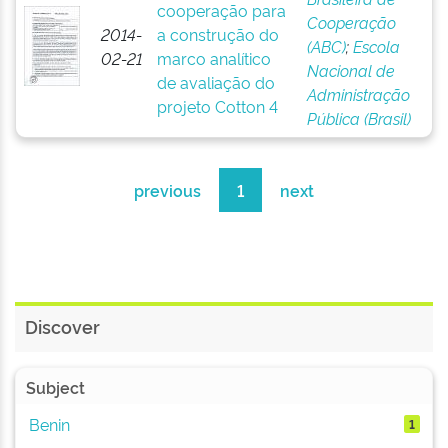
cooperação para
Cooperação
2014-
a construção do
(ABC)
;
Escola
02-21
marco analítico
Nacional de
de avaliação do
Administração
projeto Cotton 4
Pública (Brasil)
previous
1
next
Discover
Subject
Benin
1