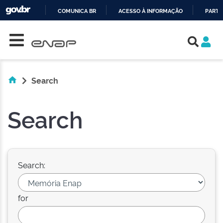
COMUNICA BR
ACESSO À INFORMAÇÃO
PARTI
Skip navigation
IR
PARA
O
CONTEÚDO
Search
Search
Search:
for