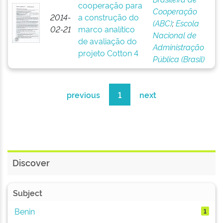
cooperação para
Cooperação
2014-
a construção do
(ABC)
;
Escola
02-21
marco analítico
Nacional de
de avaliação do
Administração
projeto Cotton 4
Pública (Brasil)
previous
1
next
Discover
Subject
Benin
1