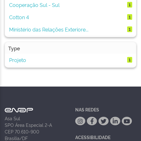
Cooperação Sul - Sul
1
Cotton 4
1
Ministério das Relações Exteriore...
1
Type
Projeto
1
NAS REDES
Asa Sul
SPO Área Especial 2-A
CEP 70.610-900
ACESSIBILIDADE
Brasília/DF