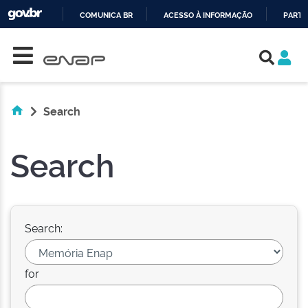
COMUNICA BR
ACESSO À INFORMAÇÃO
PARTI
Skip navigation
IR
PARA
O
CONTEÚDO
Search
Search
Search:
for