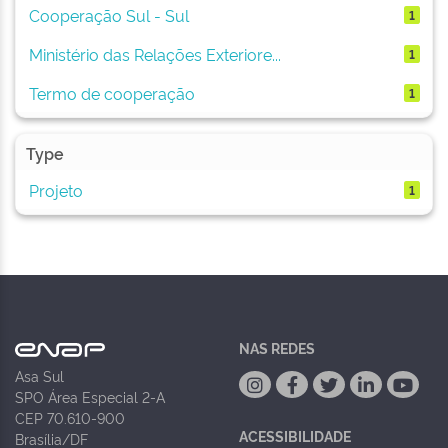
Cooperação Sul - Sul
1
Ministério das Relações Exteriore...
1
Termo de cooperação
1
Type
Projeto
1
NAS REDES
Asa Sul
SPO Área Especial 2-A
CEP 70.610-900
ACESSIBILIDADE
Brasília/DF