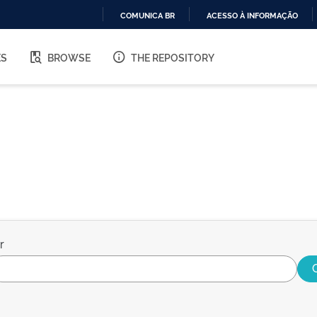
COMUNICA BR
ACESSO À INFORMAÇÃO
IR
PARA
ES
BROWSE
THE REPOSITORY
O
CONTEÚDO
r