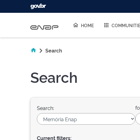
Skip navigation
HOME
COMMUNITI
Search
Search
fo
Search:
Current filters: