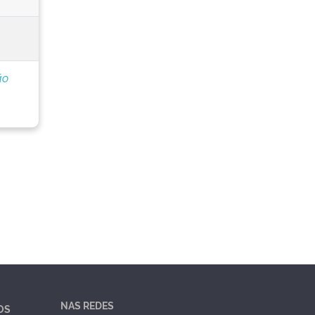
ão
NAS REDES
OS