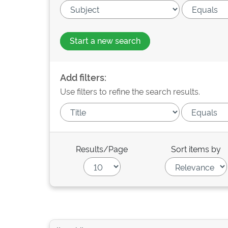
Start a new search
Add filters:
Use filters to refine the search results.
Results/Page
Sort items by