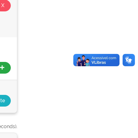
econds).