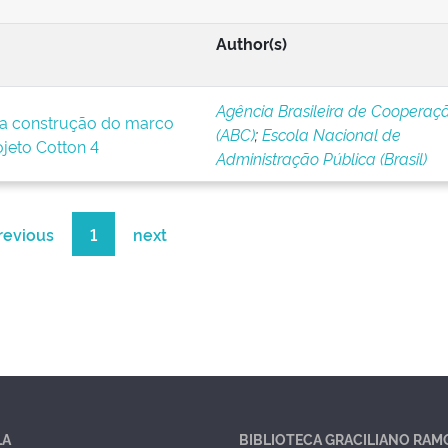
Author(s)
Agência Brasileira de Cooperaç
a construção do marco
(ABC)
;
Escola Nacional de
ojeto Cotton 4
Administração Pública (Brasil)
revious
1
next
LA
BIBLIOTECA GRACILIANO RAM