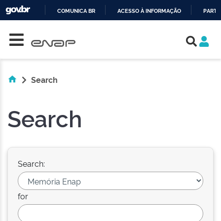
COMUNICA BR
ACESSO À INFORMAÇÃO
PARTI
Skip navigation
IR
PARA
O
CONTEÚDO
Search
Search
Search:
for