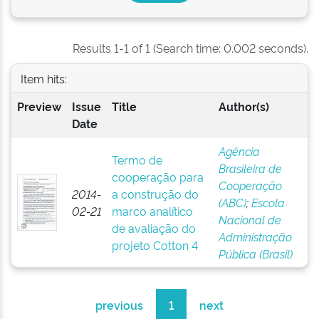
Results 1-1 of 1 (Search time: 0.002 seconds).
Item hits:
Preview
Issue
Title
Author(s)
Date
Agência
Termo de
Brasileira de
cooperação para
Cooperação
2014-
a construção do
(ABC)
;
Escola
02-21
marco analítico
Nacional de
de avaliação do
Administração
projeto Cotton 4
Pública (Brasil)
previous
1
next