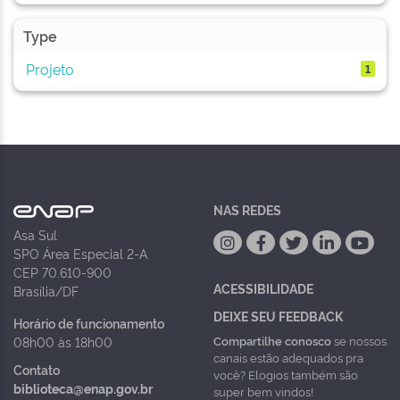
Type
Projeto
1
NAS REDES
Asa Sul
SPO Área Especial 2-A
CEP 70.610-900
ACESSIBILIDADE
Brasília/DF
DEIXE SEU FEEDBACK
Horário de funcionamento
Compartilhe conosco
se nossos
08h00 às 18h00
canais estão adequados pra
Contato
você? Elogios também são
biblioteca@enap.gov.br
super bem vindos!