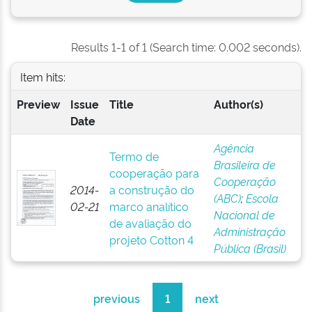
Results 1-1 of 1 (Search time: 0.002 seconds).
Item hits:
Preview
Issue
Title
Author(s)
Date
Agência
Termo de
Brasileira de
cooperação para
Cooperação
2014-
a construção do
(ABC)
;
Escola
02-21
marco analítico
Nacional de
de avaliação do
Administração
projeto Cotton 4
Pública (Brasil)
previous
1
next