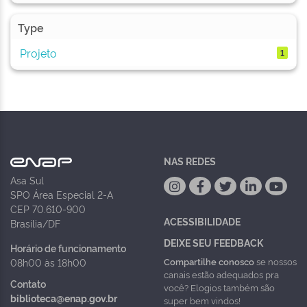
Type
Projeto
1
NAS REDES
Asa Sul
SPO Área Especial 2-A
CEP 70.610-900
ACESSIBILIDADE
Brasília/DF
DEIXE SEU FEEDBACK
Horário de funcionamento
Compartilhe conosco
se nossos
08h00 às 18h00
canais estão adequados pra
Contato
você? Elogios também são
biblioteca@enap.gov.br
super bem vindos!