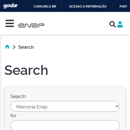
COMUNICA BR
ACESSO À INFORMAÇÃO
PARTI
Skip navigation
IR
PARA
O
CONTEÚDO
Search
Search
Search:
for