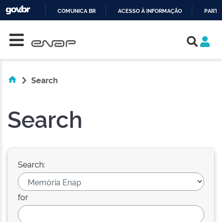
COMUNICA BR
ACESSO À INFORMAÇÃO
PARTI
Skip navigation
IR
PARA
O
CONTEÚDO
Search
Search
Search:
for