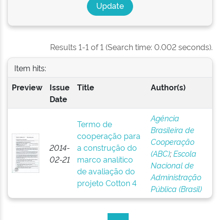
Results 1-1 of 1 (Search time: 0.002 seconds).
Item hits:
Preview
Issue
Title
Author(s)
Date
Agência
Termo de
Brasileira de
cooperação para
Cooperação
2014-
a construção do
(ABC)
;
Escola
02-21
marco analítico
Nacional de
de avaliação do
Administração
projeto Cotton 4
Pública (Brasil)