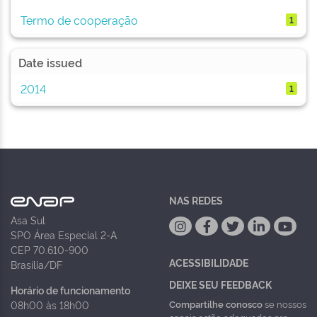
Termo de cooperação
1
Date issued
2014
1
NAS REDES
Asa Sul
SPO Área Especial 2-A
CEP 70.610-900
ACESSIBILIDADE
Brasília/DF
DEIXE SEU FEEDBACK
Horário de funcionamento
Compartilhe conosco
se nossos
08h00 às 18h00
canais estão adequados pra