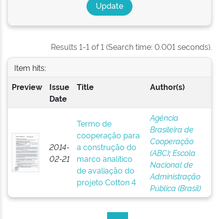
Results 1-1 of 1 (Search time: 0.001 seconds).
Item hits:
Preview
Issue
Title
Author(s)
Date
Agência
Termo de
Brasileira de
cooperação para
Cooperação
2014-
a construção do
(ABC)
;
Escola
02-21
marco analítico
Nacional de
de avaliação do
Administração
projeto Cotton 4
Pública (Brasil)