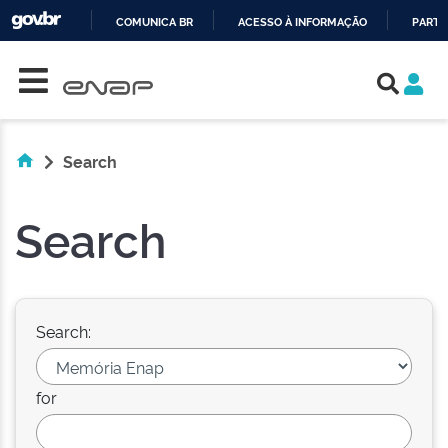
COMUNICA BR
ACESSO À INFORMAÇÃO
PARTI
Skip navigation
IR
PARA
O
CONTEÚDO
Search
Search
Search:
for