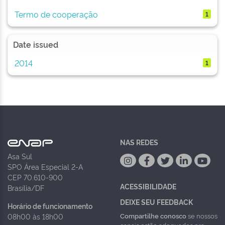
Termo de cooperação
1
Date issued
2014
1
NAS REDES
Asa Sul
SPO Área Especial 2-A
CEP 70.610-900
ACESSIBILIDADE
Brasília/DF
DEIXE SEU FEEDBACK
Horário de funcionamento
Compartilhe conosco
se nossos
08h00 às 18h00
canais estão adequados pra