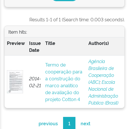
Results 1-1 of 1 (Search time: 0.003 seconds).
Item hits:
Preview
Issue
Title
Author(s)
Date
Agência
Termo de
Brasileira de
cooperação para
Cooperação
2014-
a construção do
(ABC)
;
Escola
02-21
marco analítico
Nacional de
de avaliação do
Administração
projeto Cotton 4
Pública (Brasil)
previous
1
next