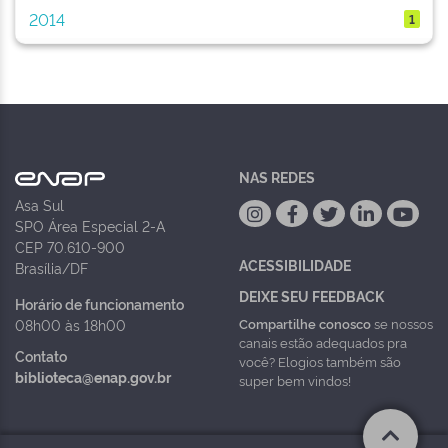
2014
1
NAS REDES
Asa Sul
SPO Área Especial 2-A
CEP 70.610-900
ACESSIBILIDADE
Brasília/DF
DEIXE SEU FEEDBACK
Horário de funcionamento
Compartilhe conosco
se nossos
08h00 às 18h00
canais estão adequados pra
Contato
você? Elogios também são
biblioteca@enap.gov.br
super bem vindos!