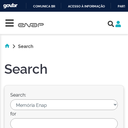
COMUNICA BR
ACESSO À INFORMAÇÃO
PARTI
Skip navigation
IR
PARA
O
CONTEÚDO
Search
Search
Search:
for