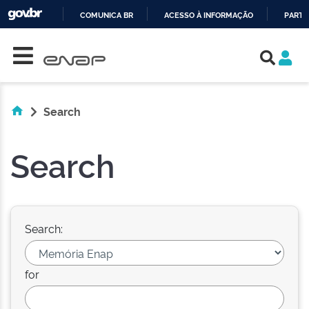
COMUNICA BR
ACESSO À INFORMAÇÃO
PARTI
Skip navigation
IR
PARA
O
CONTEÚDO
Search
Search
Search:
for