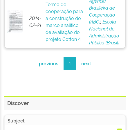
Agência
Termo de
Brasileira de
cooperação para
Cooperação
2014-
a construção do
(ABC)
;
Escola
02-21
marco analítico
Nacional de
de avaliação do
Administração
projeto Cotton 4
Pública (Brasil)
previous
1
next
Discover
Subject