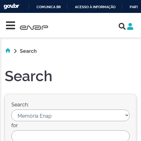
COMUNICA BR
ACESSO À INFORMAÇÃO
PARTI
Skip navigation
IR
PARA
O
CONTEÚDO
Search
Search
Search:
for