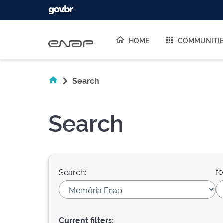
Skip navigation
HOME
COMMUNITI
Search
Search
fo
Search:
Current filters: