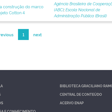
Agência Brasileira de Cooperaç
a construção do marco
(ABC)
;
Escola Nacional de
ojeto Cotton 4
Administração Pública (Brasil)
revious
1
next
LA
BIBLIOTECA GRACILIANO RAM
S
CENTRAL DE CONTEÚDO
OS
ACERVO ENAP
SA E CONHECIMENTO