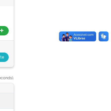
econds).