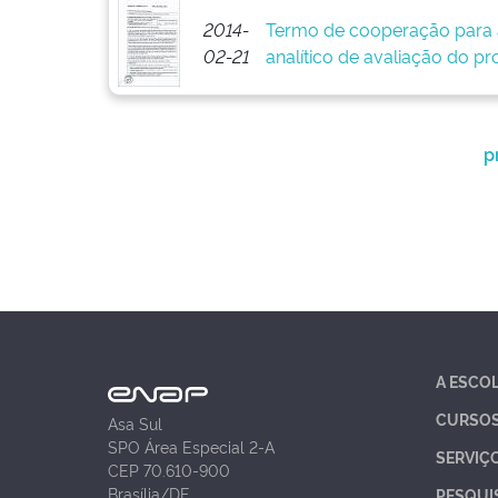
2014-
Termo de cooperação para 
02-21
analítico de avaliação do pr
p
A ESCO
CURSO
Asa Sul
SPO Área Especial 2-A
SERVIÇ
CEP 70.610-900
Brasília/DF
PESQUI