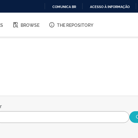
COMUNICA BR
ACESSO À INFORMAÇÃO
IR
PARA
ES
BROWSE
THE REPOSITORY
O
CONTEÚDO
r