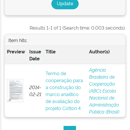
Results 1-1 of 1 (Search time: 0.003 seconds).
Item hits:
Preview
Issue
Title
Author(s)
Date
Agência
Termo de
Brasileira de
cooperação para
Cooperação
2014-
a construção do
(ABC)
;
Escola
02-21
marco analítico
Nacional de
de avaliação do
Administração
projeto Cotton 4
Pública (Brasil)