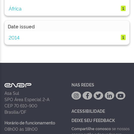
África
1
Date issued
2014
1
NAS REDES
Asa Sul
SPO Área Especial 2-A
CEP 70.610-900
ACESSIBILIDADE
Brasília/DF
DEIXE SEU FEEDBACK
Horário de funcionamento
Compartilhe conosco
se nossos
08h00 às 18h00
canais estão adequados pra