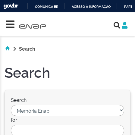
COMUNICA BR
ACESSO À INFORMAÇÃO
PARTI
Skip navigation
IR
PARA
O
CONTEÚDO
Search
Search
Search:
for