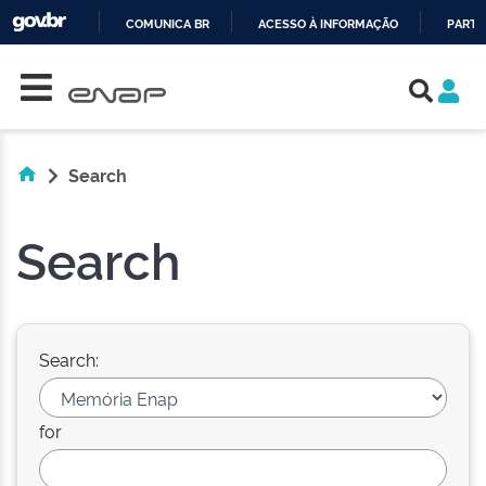
COMUNICA BR
ACESSO À INFORMAÇÃO
PARTI
Skip navigation
IR
PARA
O
CONTEÚDO
Search
Search
Search:
for