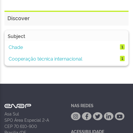
Discover
Subject
Chade
1
Cooperação técnica internacional
1
NAS REDES
Asa Sul
SPO Área Especial 2-A
CEP 70.610-900
ACESSIBILIDADE
Brasília/DF