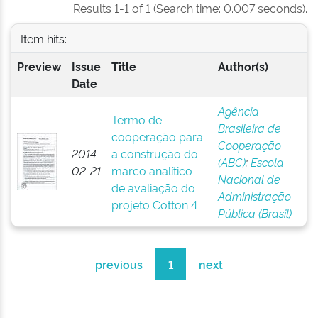
Results 1-1 of 1 (Search time: 0.007 seconds).
Item hits:
Preview
Issue
Title
Author(s)
Date
Agência
Termo de
Brasileira de
cooperação para
Cooperação
2014-
a construção do
(ABC)
;
Escola
02-21
marco analítico
Nacional de
de avaliação do
Administração
projeto Cotton 4
Pública (Brasil)
previous
1
next