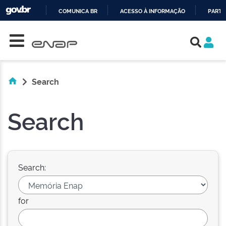
COMUNICA BR
ACESSO À INFORMAÇÃO
PARTI
Skip navigation
IR
PARA
O
CONTEÚDO
Search
Search
Search:
for