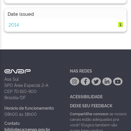
Date issued
2014
1
NAS REDES
Asa Sul
SPO Área Especial 2-A
CEP 70.610-900
ACESSIBILIDADE
Brasília/DF
DEIXE SEU FEEDBACK
Horário de funcionamento
Compartilhe conosco
se nossos
08h00 às 18h00
canais estão adequados pra
Contato
você? Elogios também são
biblioteca@enap.gov.br
super bem vindos!