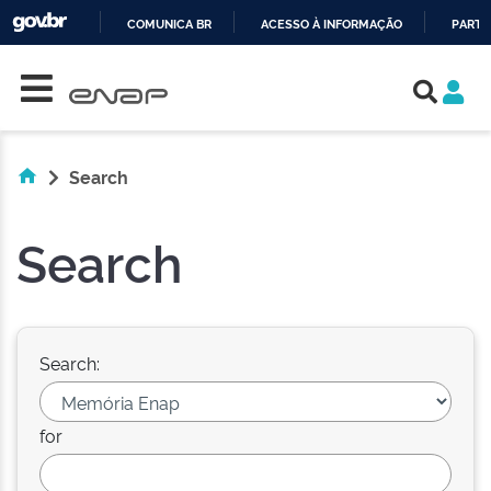
COMUNICA BR
ACESSO À INFORMAÇÃO
PARTI
Skip navigation
IR
PARA
O
CONTEÚDO
Search
Search
Search:
for