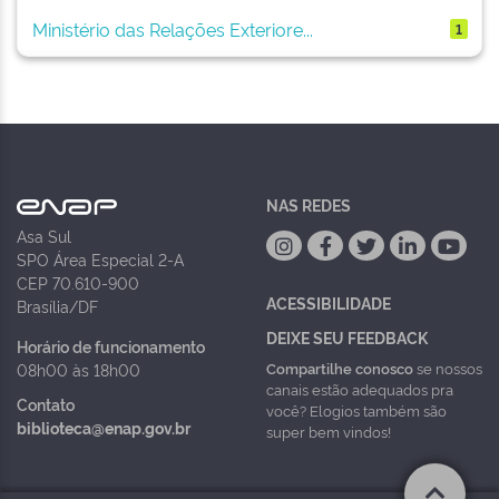
Ministério das Relações Exteriore...
1
NAS REDES
Asa Sul
SPO Área Especial 2-A
CEP 70.610-900
ACESSIBILIDADE
Brasília/DF
DEIXE SEU FEEDBACK
Horário de funcionamento
Compartilhe conosco
se nossos
08h00 às 18h00
canais estão adequados pra
Contato
você? Elogios também são
biblioteca@enap.gov.br
super bem vindos!