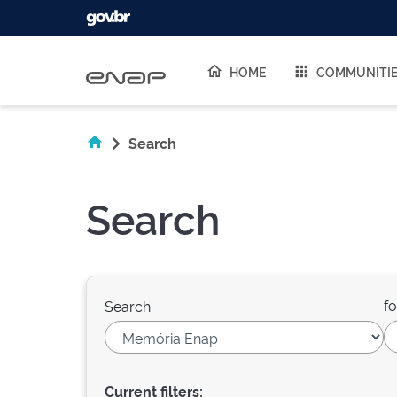
Skip navigation
HOME
COMMUNITI
Search
Search
fo
Search:
Current filters: