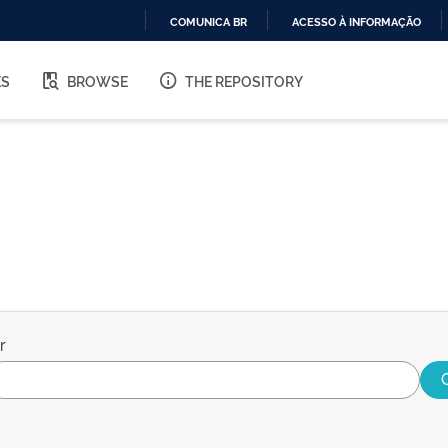
COMUNICA BR
ACESSO À INFORMAÇÃO
IR
PARA
ES
BROWSE
THE REPOSITORY
O
CONTEÚDO
r