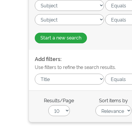
Start a new search
Add filters:
Use filters to refine the search results.
Results/Page
Sort items by